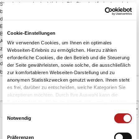
Standort wurde deaktiviert. Die Standortfreigabe wird
benötigt um bessere Ergebnisse in deiner Umgebung
darzustellen.
Einstellungen - Website-Einstellungen - Ort - Unter
Cookie-Einstellungen
Blockiert willkommen.coburg-rennsteig.de suchen -
Anklicken und dann die Schaltfläche "Löschen &
Wir verwenden Cookies, um Ihnen ein optimales
zurücksetzen" antippen. Beim nächsten Laden der Seite
Webseiten-Erlebnis zu ermöglichen. Hierzu zählen
die Frage nach "willkommen.coburg-rennsteig.de möchte
erforderliche Cookies, die den Betrieb und die Steuerung
den Standort Deines Geräts nutzen" mit "Zulassen"
der Seite gewährleisten, sowie solche, die ausschließlich
bestätigen.
zur komfortableren Webseiten-Darstellung und zu
anonymen Statistikzwecken genutzt werden. Ihnen steht
es frei, darüber zu entscheiden, welche Kategorien Sie
akzeptieren möchten. Durch Ihre Auswahl kann die
Funktionalität der Webseite beeinflusst werden. Nähere
sonneberg
Standort
Kategorien
Informationen finden Sie in unseren
Einwilligungsauswahl
Datenschutzbestimmungen.
Notwendig
Präferenzen